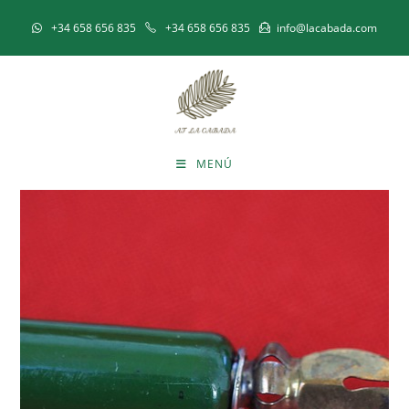
+34 658 656 835
+34 658 656 835
info@lacabada.com
MENÚ